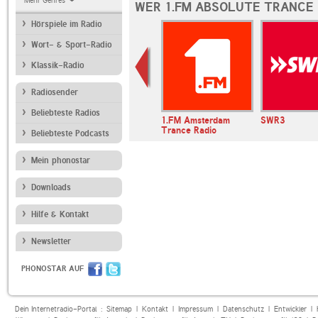
Mehr Genres
WER 1.FM ABSOLUTE TRANCE 
Hörspiele im Radio
Wort- & Sport-Radio
Klassik-Radio
Radiosender
Beliebteste Radios
andfunk
Deutschlandfunk
1.FM Amsterdam
SWR3
Kultur
Trance Radio
Beliebteste Podcasts
Mein phonostar
Downloads
Hilfe & Kontakt
Newsletter
PHONOSTAR AUF
Dein Internetradio-Portal :
Sitemap
|
Kontakt
|
Impressum
|
Datenschutz
|
Entwickler
|