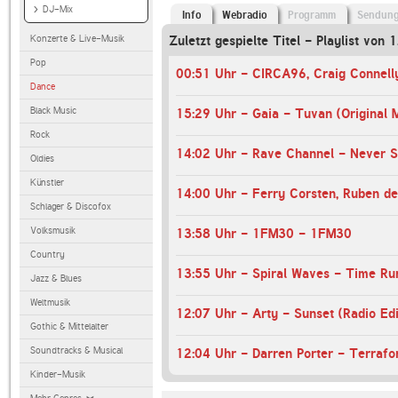
DJ-Mix
Info
Webradio
Programm
Sendun
Konzerte & Live-Musik
Zuletzt gespielte Titel - Playlist von 
Pop
Dance
Black Music
15:29 Uhr - Gaia - Tuvan (Original 
Rock
Oldies
Künstler
Schlager & Discofox
Volksmusik
13:58 Uhr - 1FM30 - 1FM30
Country
Jazz & Blues
Weltmusik
12:07 Uhr - Arty - Sunset (Radio Edi
Gothic & Mittelalter
Soundtracks & Musical
12:04 Uhr - Darren Porter - Terrafor
Kinder-Musik