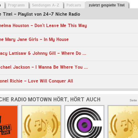
o
Programm
Sendungen A-Z
Podcasts
zuletzt gespielte Titel
e Titel - Playlist von 24-7 Niche Radio
helma Houston - Don't Leave Me This Way
he Mary Jane Girls - In My House
00:34 Uhr - Stacy Lattisaw & Johnny Gill - Where Do We Go From Here
00:25 Uhr - Michael Jackson - I Wanna Be Where You Are
onel Richie - Love Will Conquer All
ICHE RADIO MOTOWN HÖRT, HÖRT AUCH
Seite