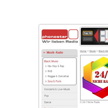
B
WDR
Top 10
K
4
Zuletzt
Home
>
Musik
>
Black M
Musik-Radio
Black Music
Hip-Hop & Rap
RnB
Reggae & Dancehall
Soul & Funk
Konzerte & Live-Musik
Pop
Dance
© 24-7 Niche Radio