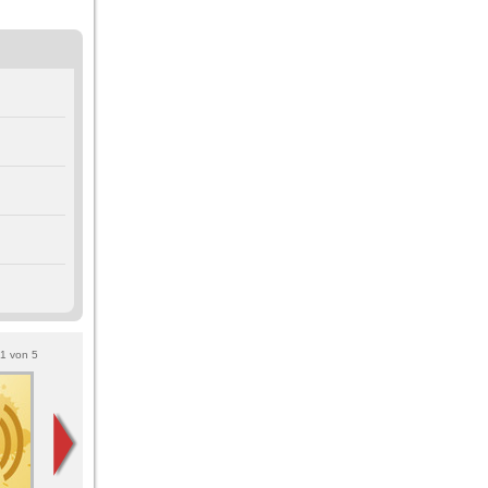
1
von
5