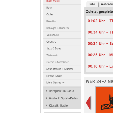
Black Music
Info
Webradi
Rock
Zuletzt gespielt
Oldies
01:02 Uhr - T
Künstler
Schlager & Discofox
00:34 Uhr - T
Volksmusik
Country
Jazz & Blues
Weltmusik
Gothic & Mittelalter
00:10 Uhr - Li
Soundtracks & Musical
Kinder-Musik
WER 24-7 N
Mehr Genres
Hörspiele im Radio
Wort- & Sport-Radio
Klassik-Radio