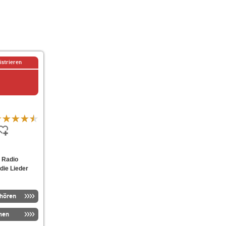
istrieren
 Radio
die Lieder
nhören
men