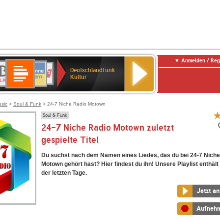
Anmelden / Reg
Deutschlandfunk
R-
ANTENNE
Deutschlandfunk
80er
SWR3
NDR
WDR
SWR
Deutschlandfunk
Kultur
LASSIK
BAYERN
90er
2
2
Kultur
Kultur
OLDIE
ANTENNE
usic
>
Soul & Funk
> 24-7 Niche Radio Motown
Soul & Funk
24-7 Niche Radio Motown zuletzt
gespielte Titel
Du suchst nach dem Namen eines Liedes, das du bei 24-7 Niche
Motown gehört hast? Hier findest du ihn! Unsere Playlist enthält 
der letzten Tage.
Jetzt a
Aufneh