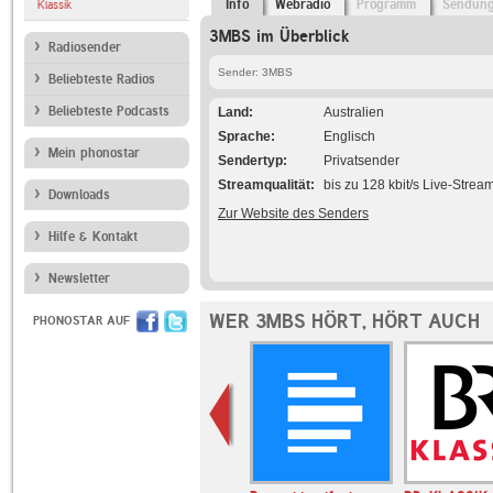
Info
Webradio
Programm
Sendun
Klassik
3MBS im Überblick
Radiosender
Sender: 3MBS
Beliebteste Radios
Beliebteste Podcasts
Land
Australien
Sprache
Englisch
Mein phonostar
Sendertyp
Privatsender
Streamqualität
bis zu 128 kbit/s Live-Strea
Downloads
Zur Website des Senders
Hilfe & Kontakt
Newsletter
WER 3MBS HÖRT, HÖRT AUCH
PHONOSTAR AUF