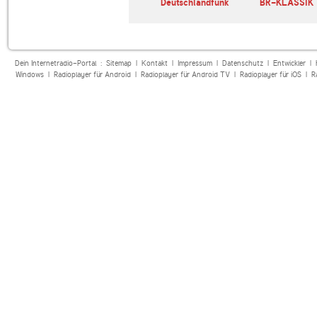
andfunk
Concertzender
Deutschlandfunk
BR-KLASSIK
Klassiek
Dein Internetradio-Portal :
Sitemap
|
Kontakt
|
Impressum
|
Datenschutz
|
Entwickler
|
Windows
|
Radioplayer für Android
|
Radioplayer für Android TV
|
Radioplayer für iOS
|
R