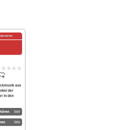
istrieren
Rockmusik aus
wobei der
er in den
nhören
men