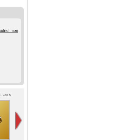
/Aufnehmen
1
von
5