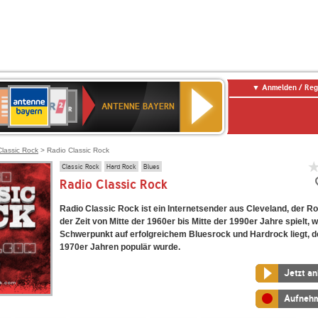
Anmelden / Reg
ANTENNE
eutschlandfunk
WDR
Deutschlandfunk
80er
SWR3
WDR
NDR
SWR
BAYERN
ANTENNE BAYERN
ltur
2
SIK
90er
4
2
Kultur
OLDIE
ANTENNE
Classic Rock
> Radio Classic Rock
Classic Rock
Hard Rock
Blues
Radio Classic Rock
Radio Classic Rock ist ein Internetsender aus Cleveland, der 
der Zeit von Mitte der 1960er bis Mitte der 1990er Jahre spielt, 
Schwerpunkt auf erfolgreichem Bluesrock und Hardrock liegt, d
1970er Jahren populär wurde.
Jetzt a
Aufneh