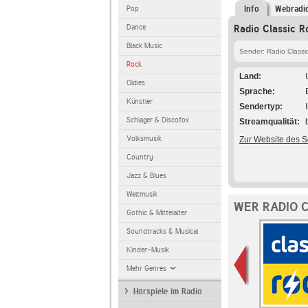
Pop
Info
Webradi
Dance
Radio Classic R
Black Music
Sender: Radio Classi
Rock
Land
Oldies
Sprache
Künstler
Sendertyp
Schlager & Discofox
Streamqualität
Volksmusik
Zur Website des 
Country
Jazz & Blues
Weltmusik
WER RADIO 
Gothic & Mittelalter
Soundtracks & Musical
Kinder-Musik
Mehr Genres
Hörspiele im Radio