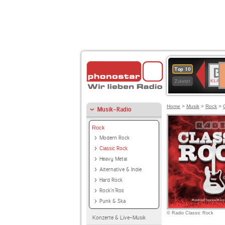
D
BR-
Top 10
Ku
KLAS
Zuletzt
Home
>
Musik
>
Rock
>
Musik-Radio
Rock
Modern Rock
Classic Rock
Heavy Metal
Alternative & Indie
Hard Rock
Rock'n'Roll
Punk & Ska
© Radio Classic Rock
Konzerte & Live-Musik