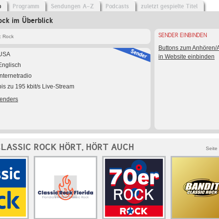
o
Programm
Sendungen A-Z
Podcasts
zuletzt gespielte Titel
ock im Überblick
SENDER EINBINDEN
c Rock
Buttons zum Anhören
USA
in Website einbinden
Englisch
Internetradio
bis zu 195 kbit/s Live-Stream
Senders
CLASSIC ROCK HÖRT, HÖRT AUCH
Seite