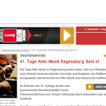
Anmelden / Reg
SWR3
0er
WDR
chlandfunk
NDR
BR-
SWR
SWR3
0er
4
2
KLASSIK
Kultur
LDIE
NTENNE
>
Klassik-Konzerte & Oper
> 41. Tage Alter Musik Regensburg: Best of
Klassik-Konzerte & Oper
41. Tage Alter Musik Regensburg: Best of
Die Tage Alter Musik in Regensburg bieten jedes Jahr am Pfings
eine Vielzahl beeindruckender Konzerte und fungieren als Plattform
europaweite Gemeinschaft von Alter Musik und historischer Aufführ
Im Rahmen der 41. Auflage wurde eine
Jetzt a
faszinierende Neuinterpretation eines
Passionsoratoriums von Johann Sebastian Bach präsentiert, das w
existierte.
bei den 41. Tage
Werke von Weber