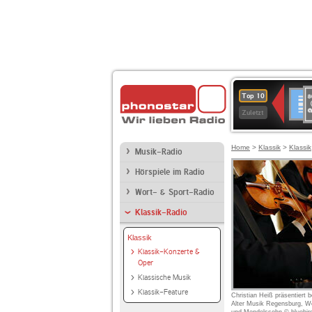
8
Deuts
Top 10
9
Zuletzt
O
A
Home
>
Klassik
>
Klassik
Musik-Radio
Hörspiele im Radio
Wort- & Sport-Radio
Klassik-Radio
Klassik
Klassik-Konzerte &
Oper
Klassische Musik
Klassik-Feature
Christian Heiß präsentiert 
Alter Musik Regensburg, 