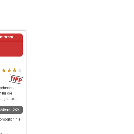
istrieren
twochenende
 für die
ungspraxis.
nhören
omöglich nie