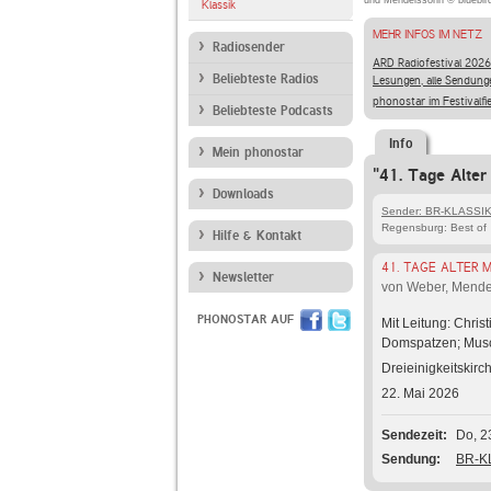
und Mendelssohn © bluebir
Klassik
MEHR INFOS IM NETZ
Radiosender
ARD Radiofestival 2026
Beliebteste Radios
Lesungen, alle Sendung
phonostar im Festivalfi
Beliebteste Podcasts
Info
Mein phonostar
"41. Tage Alter
Downloads
Sender: BR-KLASSI
Regensburg: Best of
Hilfe & Kontakt
41. TAGE ALTER M
Newsletter
von Weber, Mend
PHONOSTAR AUF
Mit Leitung: Chris
Domspatzen; Musc
Dreieinigkeitskir
22. Mai 2026
Sendezeit
Do, 2
Sendung
BR-KL