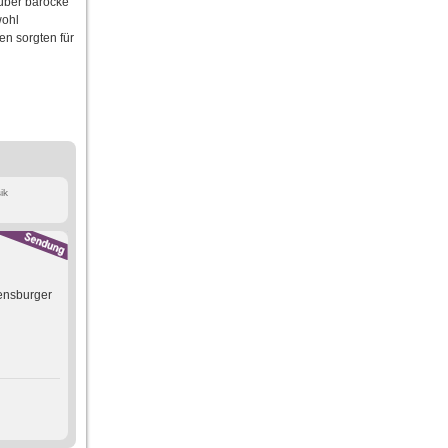
 über barocke
wohl
en sorgten für
ik
gensburger