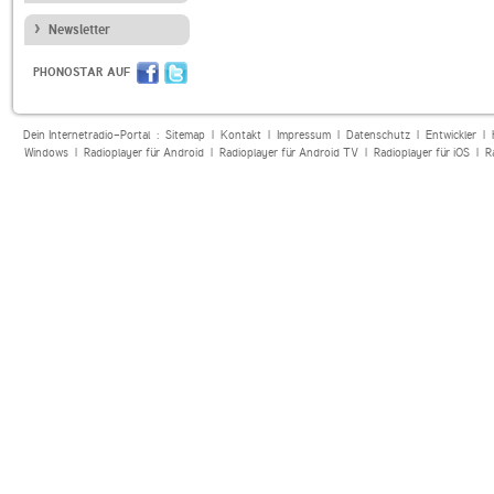
Newsletter
PHONOSTAR AUF
Dein Internetradio-Portal :
Sitemap
|
Kontakt
|
Impressum
|
Datenschutz
|
Entwickler
|
Windows
|
Radioplayer für Android
|
Radioplayer für Android TV
|
Radioplayer für iOS
|
R