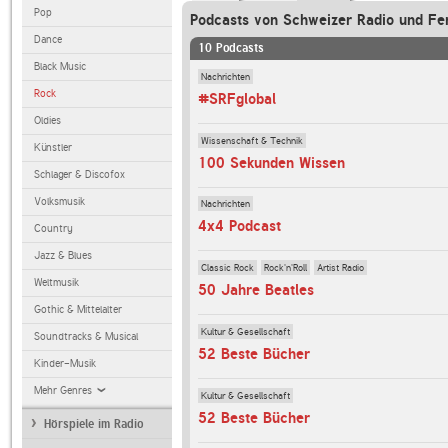
Pop
Podcasts von Schweizer Radio und Fe
Dance
10 Podcasts
Black Music
Nachrichten
Rock
#SRFglobal
Oldies
Wissenschaft & Technik
Künstler
100 Sekunden Wissen
Schlager & Discofox
Volksmusik
Nachrichten
4x4 Podcast
Country
Jazz & Blues
Classic Rock
Rock'n'Roll
Artist Radio
Weltmusik
50 Jahre Beatles
Gothic & Mittelalter
Kultur & Gesellschaft
Soundtracks & Musical
52 Beste Bücher
Kinder-Musik
Mehr Genres
Kultur & Gesellschaft
52 Beste Bücher
Hörspiele im Radio