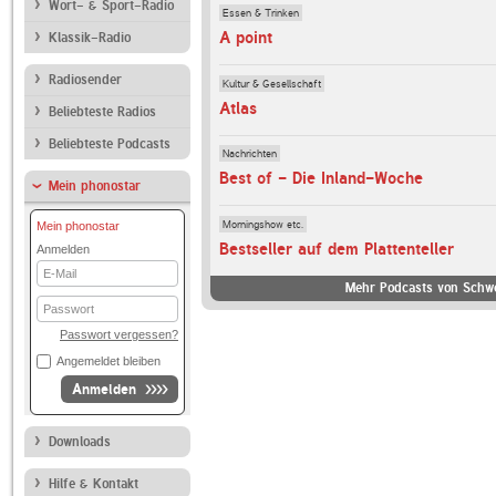
Wort- & Sport-Radio
Essen & Trinken
A point
Klassik-Radio
Radiosender
Kultur & Gesellschaft
Atlas
Beliebteste Radios
Beliebteste Podcasts
Nachrichten
Best of - Die Inland-Woche
Mein phonostar
Morningshow etc.
Mein phonostar
Bestseller auf dem Plattenteller
Anmelden
E-
Mail
Mehr Podcasts von Schwe
Passwort
Passwort vergessen?
Angemeldet bleiben
Anmelden
Downloads
Hilfe & Kontakt