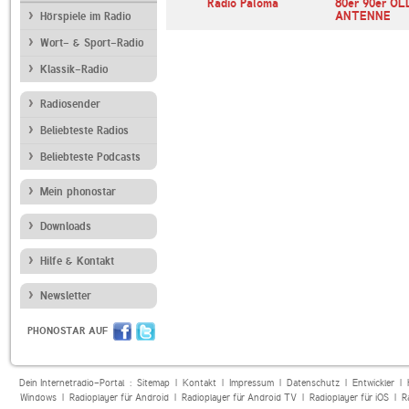
zurra TV
OneWonderRadio.com
Radio Paloma
80er 90er OL
ANTENNE
Hörspiele im Radio
Wort- & Sport-Radio
Klassik-Radio
Radiosender
Beliebteste Radios
Beliebteste Podcasts
Mein phonostar
Downloads
Hilfe & Kontakt
Newsletter
PHONOSTAR AUF
Dein Internetradio-Portal :
Sitemap
|
Kontakt
|
Impressum
|
Datenschutz
|
Entwickler
|
Windows
|
Radioplayer für Android
|
Radioplayer für Android TV
|
Radioplayer für iOS
|
R