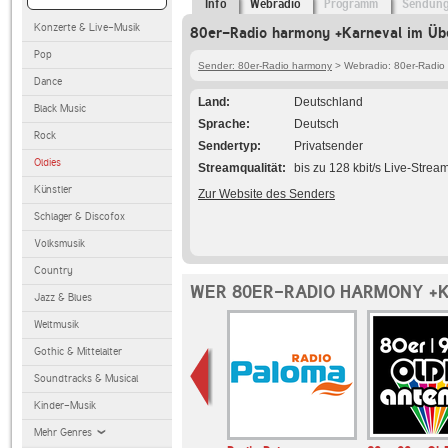
Info
Webradio
Programm
Sendun
Konzerte & Live-Musik
80er-Radio harmony +Karneval im Übe
Pop
Sender: 80er-Radio harmony
> Webradio: 80er-Radio
Dance
Land
Deutschland
Black Music
Sprache
Deutsch
Rock
Sendertyp
Privatsender
Oldies
Streamqualität
bis zu 128 kbit/s Live-Strea
Künstler
Zur Website des Senders
Schlager & Discofox
Volksmusik
Country
WER 80ER-RADIO HARMONY +
Jazz & Blues
Weltmusik
Gothic & Mittelalter
Soundtracks & Musical
Kinder-Musik
Mehr Genres