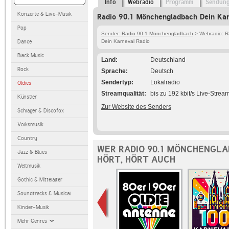
Info
Webradio
Programm
Sendun
Konzerte & Live-Musik
Radio 90.1 Mönchengladbach Dein Kar
Pop
Sender: Radio 90.1 Mönchengladbach
> Webradio: R
Dance
Dein Karneval Radio
Black Music
Land
Deutschland
Rock
Sprache
Deutsch
Sendertyp
Lokalradio
Oldies
Streamqualität
bis zu 192 kbit/s Live-Strea
Künstler
Zur Website des Senders
Schlager & Discofox
Volksmusik
Country
WER RADIO 90.1 MÖNCHENGLA
Jazz & Blues
HÖRT, HÖRT AUCH
Weltmusik
Gothic & Mittelalter
Soundtracks & Musical
Kinder-Musik
Mehr Genres