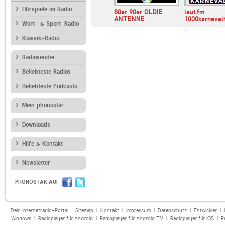
Hörspiele im Radio
Klassik Radio
80er 90er OLDIE
laut.fm
ANTENNE
1000karnevalh
Wort- & Sport-Radio
Klassik-Radio
Radiosender
Beliebteste Radios
Beliebteste Podcasts
Mein phonostar
Downloads
Hilfe & Kontakt
Newsletter
PHONOSTAR AUF
Dein Internetradio-Portal :
Sitemap
|
Kontakt
|
Impressum
|
Datenschutz
|
Entwickler
|
Windows
|
Radioplayer für Android
|
Radioplayer für Android TV
|
Radioplayer für iOS
|
R