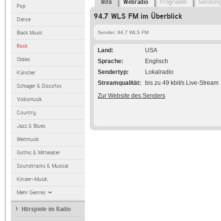
Info
Webradio
Programm
Sendun
Pop
94.7 WLS FM im Überblick
Dance
Black Music
Sender: 94.7 WLS FM
Rock
Land
USA
Oldies
Sprache
Englisch
Sendertyp
Lokalradio
Künstler
Streamqualität
bis zu 49 kbit/s Live-Stream
Schlager & Discofox
Zur Website des Senders
Volksmusik
Country
Jazz & Blues
Weltmusik
Gothic & Mittelalter
Soundtracks & Musical
Kinder-Musik
Mehr Genres
Hörspiele im Radio