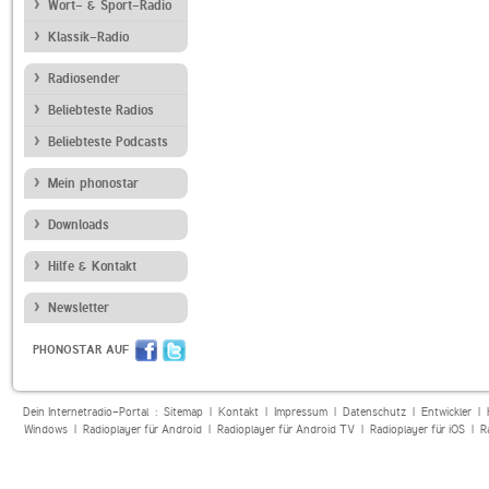
Wort- & Sport-Radio
Klassik-Radio
Radiosender
Beliebteste Radios
Beliebteste Podcasts
Mein phonostar
Downloads
Hilfe & Kontakt
Newsletter
PHONOSTAR AUF
Dein Internetradio-Portal :
Sitemap
|
Kontakt
|
Impressum
|
Datenschutz
|
Entwickler
|
Windows
|
Radioplayer für Android
|
Radioplayer für Android TV
|
Radioplayer für iOS
|
R