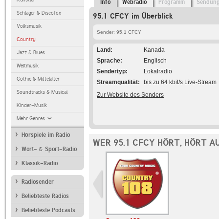
Info
Webradio
Programm
Sendun
Schlager & Discofox
95.1 CFCY im Überblick
Volksmusik
Sender: 95.1 CFCY
Country
Land
Kanada
Jazz & Blues
Sprache
Englisch
Weltmusik
Sendertyp
Lokalradio
Gothic & Mittelalter
Streamqualität
bis zu 64 kbit/s Live-Stream
Soundtracks & Musical
Zur Website des Senders
Kinder-Musik
Mehr Genres
Hörspiele im Radio
WER 95.1 CFCY HÖRT, HÖRT A
Wort- & Sport-Radio
Klassik-Radio
Radiosender
Beliebteste Radios
Beliebteste Podcasts