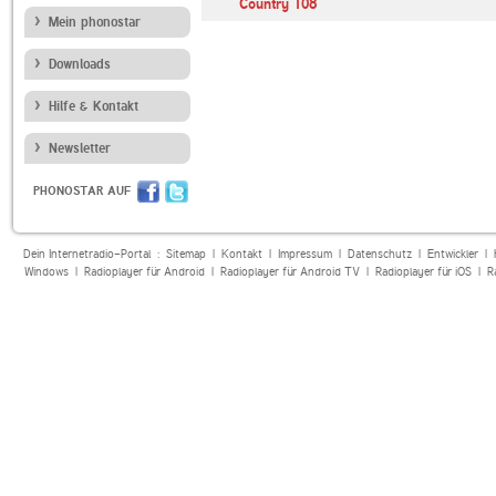
Country 108
Mein phonostar
Downloads
Hilfe & Kontakt
Newsletter
PHONOSTAR AUF
Dein Internetradio-Portal :
Sitemap
|
Kontakt
|
Impressum
|
Datenschutz
|
Entwickler
|
Windows
|
Radioplayer für Android
|
Radioplayer für Android TV
|
Radioplayer für iOS
|
R