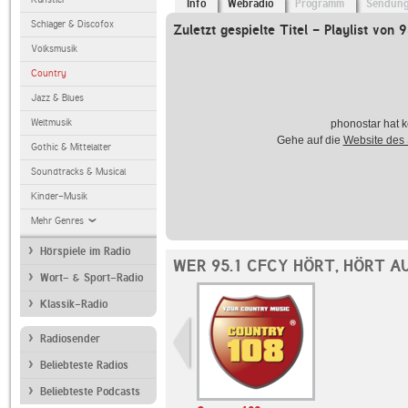
Info
Webradio
Programm
Sendun
Schlager & Discofox
Zuletzt gespielte Titel - Playlist von
Volksmusik
Country
Jazz & Blues
Weltmusik
phonostar hat k
Gehe auf die
Website des
Gothic & Mittelalter
Soundtracks & Musical
Kinder-Musik
Mehr Genres
Hörspiele im Radio
WER 95.1 CFCY HÖRT, HÖRT A
Wort- & Sport-Radio
Klassik-Radio
Radiosender
Beliebteste Radios
Beliebteste Podcasts