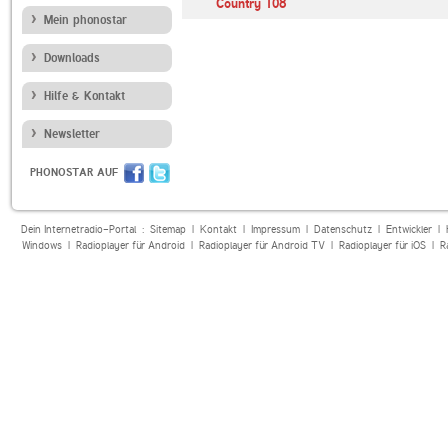
Country 108
Mein phonostar
Downloads
Hilfe & Kontakt
Newsletter
PHONOSTAR AUF
Dein Internetradio-Portal :
Sitemap
|
Kontakt
|
Impressum
|
Datenschutz
|
Entwickler
|
Windows
|
Radioplayer für Android
|
Radioplayer für Android TV
|
Radioplayer für iOS
|
R