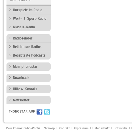
Mehr Genres
Hörspiele im Radio
Wort- & Sport-Radio
Klassik-Radio
Radiosender
Beliebteste Radios
Beliebteste Podcasts
Mein phonostar
Downloads
Hilfe & Kontakt
Newsletter
PHONOSTAR AUF
Dein Internetradio-Portal :
Sitemap
|
Kontakt
|
Impressum
|
Datenschutz
|
Entwickler
|