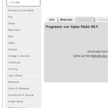
DJ-Mix
Konzerte & Live-Musik
Pop
Info
Webradio
Programm
Sendun
Dance
Programm von Alpha Rádió 88.9
Black Music
Rock
Oldies
Künstler
phonostar hat k
Gehe auf die
Website des
Schlager & Discofox
Volksmusik
Country
Jazz & Blues
Weltmusik
Gothic & Mittelalter
Soundtracks & Musical
Kinder-Musik