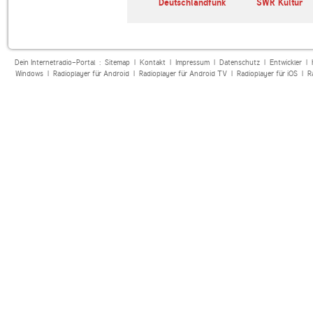
ies 60er &
Sounds of Broadway
Deutschlandfunk
SWR Kultur
Dein Internetradio-Portal :
Sitemap
|
Kontakt
|
Impressum
|
Datenschutz
|
Entwickler
|
Windows
|
Radioplayer für Android
|
Radioplayer für Android TV
|
Radioplayer für iOS
|
R