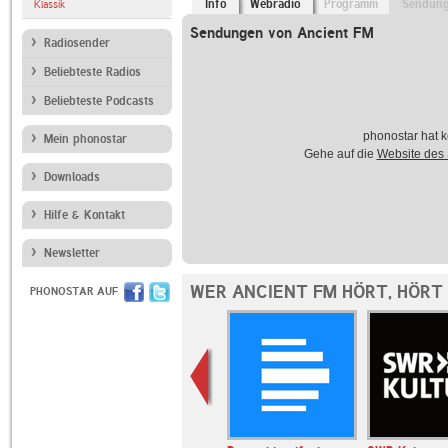
Info
Webradio
Programm
Sendun
Klassik
Sendungen von Ancient FM
Radiosender
Beliebteste Radios
Beliebteste Podcasts
phonostar hat k
Mein phonostar
Gehe auf die
Website des
Downloads
Hilfe & Kontakt
Newsletter
WER ANCIENT FM HÖRT, HÖRT
PHONOSTAR AUF