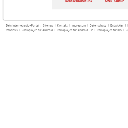
ies 60er &
Sounds of Broadway
Deutschlandfunk
SWR Kultur
Dein Internetradio-Portal :
Sitemap
|
Kontakt
|
Impressum
|
Datenschutz
|
Entwickler
|
Windows
|
Radioplayer für Android
|
Radioplayer für Android TV
|
Radioplayer für iOS
|
R