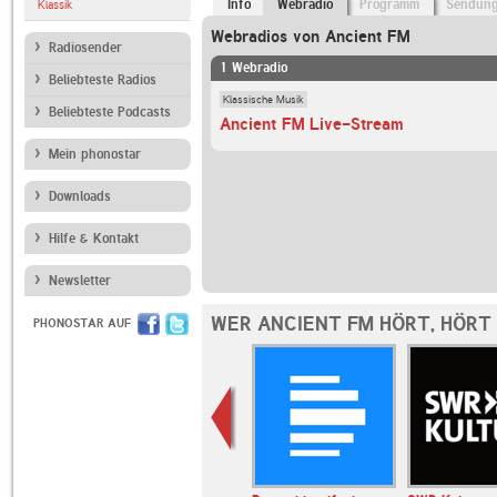
Info
Webradio
Programm
Sendun
Klassik
Webradios von Ancient FM
Radiosender
1 Webradio
Beliebteste Radios
Klassische Musik
Beliebteste Podcasts
Ancient FM Live-Stream
Mein phonostar
Downloads
Hilfe & Kontakt
Newsletter
WER ANCIENT FM HÖRT, HÖRT
PHONOSTAR AUF