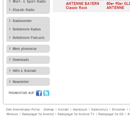
Wort- & Sport-Radio
NTENNE
Hitradio Ö3
ANTENNE BAYERN
80er 90er OL
Classic Rock
ANTENNE
Klassik-Radio
Radiosender
Beliebteste Radios
Beliebteste Podcasts
Mein phonostar
Downloads
Hilfe & Kontakt
Newsletter
PHONOSTAR AUF
Dein Internetradio-Portal :
Sitemap
|
Kontakt
|
Impressum
|
Datenschutz
|
Entwickler
|
Windows
|
Radioplayer für Android
|
Radioplayer für Android TV
|
Radioplayer für iOS
|
R