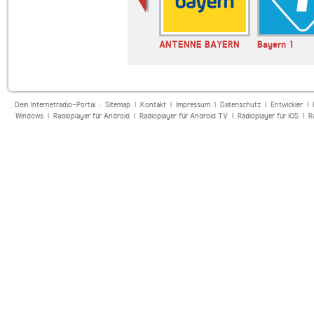
Radio Heimatmelodie
ANTENNE BAYERN
Bayern 1
Dein Internetradio-Portal :
Sitemap
|
Kontakt
|
Impressum
|
Datenschutz
|
Entwickler
|
Windows
|
Radioplayer für Android
|
Radioplayer für Android TV
|
Radioplayer für iOS
|
R