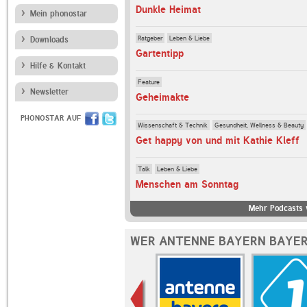
Dunkle Heimat
Mein phonostar
Ratgeber
Leben & Liebe
Downloads
Gartentipp
Hilfe & Kontakt
Feature
Newsletter
Geheimakte
PHONOSTAR AUF
Wissenschaft & Technik
Gesundheit, Wellness & Beauty
Get happy von und mit Kathie Kleff
Talk
Leben & Liebe
Menschen am Sonntag
Mehr Podcasts
WER ANTENNE BAYERN BAYER