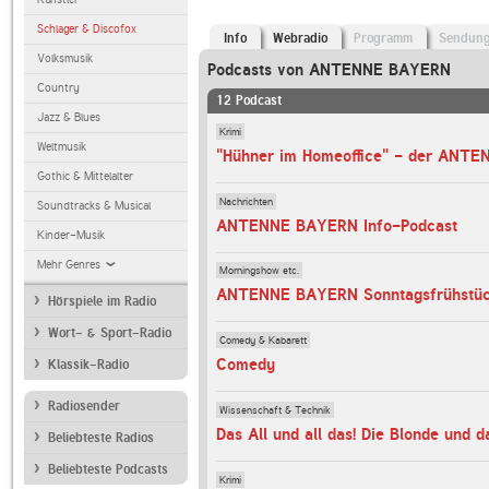
Schlager & Discofox
Info
Webradio
Programm
Sendun
Volksmusik
Podcasts von ANTENNE BAYERN
Country
12 Podcast
Jazz & Blues
Krimi
Weltmusik
Gothic & Mittelalter
Nachrichten
Soundtracks & Musical
ANTENNE BAYERN Info-Podcast
Kinder-Musik
Mehr Genres
Morningshow etc.
Hörspiele im Radio
Wort- & Sport-Radio
Comedy & Kabarett
Comedy
Klassik-Radio
Radiosender
Wissenschaft & Technik
Das All und all das! Die Blonde und d
Beliebteste Radios
Beliebteste Podcasts
Krimi