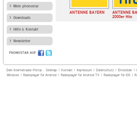
Mein phonostar
nn Radio
R.SA
ANTENNE BAYERN
ANTENNE B
2000er Hits
Downloads
Hilfe & Kontakt
Newsletter
PHONOSTAR AUF
Dein Internetradio-Portal :
Sitemap
|
Kontakt
|
Impressum
|
Datenschutz
|
Entwickler
|
Windows
|
Radioplayer für Android
|
Radioplayer für Android TV
|
Radioplayer für iOS
|
R