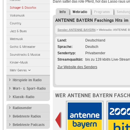
Dann sattel das rote Pferd, hol das Lasso raus 
Schlager & Discofox
Info
Webradio
Programm
Sendun
Volksmusik
ANTENNE BAYERN Faschings Hits im 
Country
Sender: ANTENNE BAYERN
> Webradio: ANTENNE B
Jazz & Blues
Weltmusik
Land
Deutschland
Sprache
Deutsch
Gothic & Mittelalter
Sendertyp
Privatsender
Soundtracks & Musical
Streamqualität
bis zu 128 kbit/s Live-Strea
Kinder-Musik
Zur Website des Senders
Mehr Genres
Hörspiele im Radio
Wort- & Sport-Radio
WER ANTENNE BAYERN FASCHI
Klassik-Radio
Radiosender
Beliebteste Radios
Beliebteste Podcasts