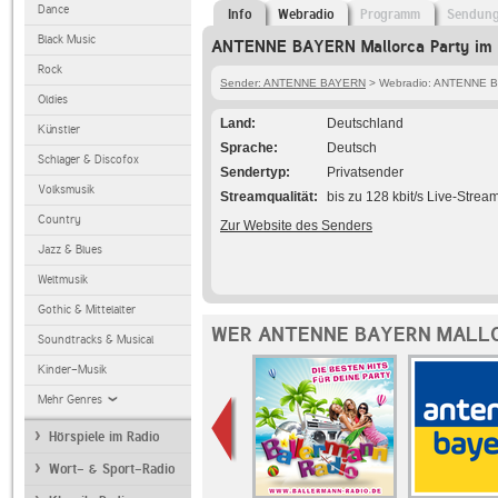
Dance
Info
Webradio
Programm
Sendun
Black Music
ANTENNE BAYERN Mallorca Party im 
Rock
Sender: ANTENNE BAYERN
> Webradio: ANTENNE BA
Oldies
Land
Deutschland
Künstler
Sprache
Deutsch
Schlager & Discofox
Sendertyp
Privatsender
Volksmusik
Streamqualität
bis zu 128 kbit/s Live-Strea
Country
Zur Website des Senders
Jazz & Blues
Weltmusik
Gothic & Mittelalter
WER ANTENNE BAYERN MALLO
Soundtracks & Musical
Kinder-Musik
Mehr Genres
Hörspiele im Radio
Wort- & Sport-Radio