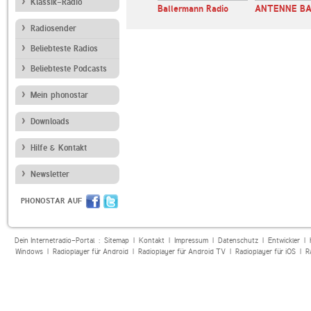
Klassik-Radio
HITRADIO OHR
Ballermann Radio
ANTENNE B
Radiosender
Beliebteste Radios
Beliebteste Podcasts
Mein phonostar
Downloads
Hilfe & Kontakt
Newsletter
PHONOSTAR AUF
Dein Internetradio-Portal :
Sitemap
|
Kontakt
|
Impressum
|
Datenschutz
|
Entwickler
|
Windows
|
Radioplayer für Android
|
Radioplayer für Android TV
|
Radioplayer für iOS
|
R