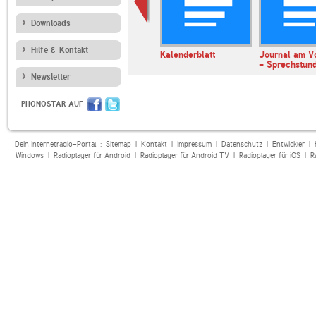
Downloads
Hilfe & Kontakt
erl
ARD Radiofestival:
Kalenderblatt
Journal am V
Jazz
- Sprechstun
Newsletter
PHONOSTAR AUF
Dein Internetradio-Portal :
Sitemap
|
Kontakt
|
Impressum
|
Datenschutz
|
Entwickler
|
Windows
|
Radioplayer für Android
|
Radioplayer für Android TV
|
Radioplayer für iOS
|
R