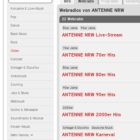
Info
Webradio
Programm
Sendun
Konzerte & Live-Musik
Webradios von ANTENNE NRW
Pop
22 Webradio
Dance
80er Jahre
90er Jahre
Black Music
ANTENNE NRW Live-Stream
Rock
70er Jahre
Oldies
ANTENNE NRW 70er Hits
Künstler
Schlager & Discofox
80er Jahre
ANTENNE NRW 80er Hits
Volksmusik
Country
90er Jahre
Jazz & Blues
ANTENNE NRW 90er Hits
Weltmusik
2000er
Gothic & Mittelalter
ANTENNE NRW 2000er Hits
Soundtracks & Musical
Kinder-Musik
Schlager & Discofox
Deutsche Musik
ANTENNE NRW Karneval
Mehr Genres