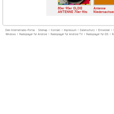
andfunk
Bayern 1
80er 90er OLDIE
Antenne
ANTENNE 70er Hits
Niedersachse
Dein Internetradio-Portal :
Sitemap
|
Kontakt
|
Impressum
|
Datenschutz
|
Entwickler
|
Windows
|
Radioplayer für Android
|
Radioplayer für Android TV
|
Radioplayer für iOS
|
R