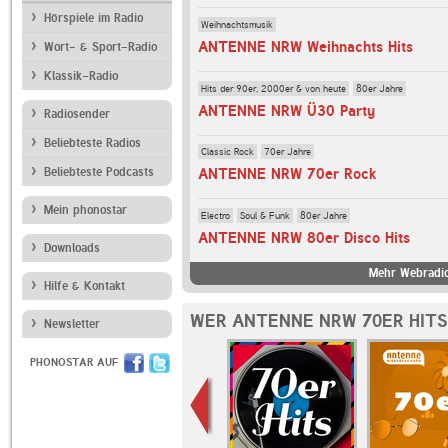
Hörspiele im Radio
Weihnachtsmusik
ANTENNE NRW Weihnachts Hits
Wort- & Sport-Radio
Klassik-Radio
Hits der 90er, 2000er & von heute
80er Jahre
ANTENNE NRW Ü30 Party
Radiosender
Beliebteste Radios
Classic Rock
70er Jahre
Beliebteste Podcasts
ANTENNE NRW 70er Rock
Mein phonostar
Electro
Soul & Funk
80er Jahre
ANTENNE NRW 80er Disco Hits
Downloads
Mehr Webradi
Hilfe & Kontakt
WER ANTENNE NRW 70ER HITS
Newsletter
PHONOSTAR AUF