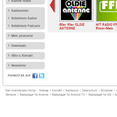
Klassik-Radio
Radiosender
Beliebteste Radios
E BAYERN
ANTENNE BAYERN
80er 90er OLDIE
HIT RADIO F
Beliebteste Podcasts
gs
ANTENNE
Rhein-Main
Mein phonostar
Downloads
Hilfe & Kontakt
Newsletter
PHONOSTAR AUF
Dein Internetradio-Portal :
Sitemap
|
Kontakt
|
Impressum
|
Datenschutz
|
Entwickler
|
Windows
|
Radioplayer für Android
|
Radioplayer für Android TV
|
Radioplayer für iOS
|
R