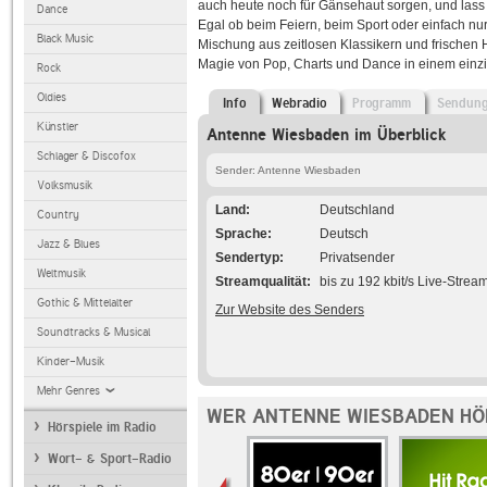
auch heute noch für Gänsehaut sorgen, und las
Dance
Egal ob beim Feiern, beim Sport oder einfach n
Black Music
Mischung aus zeitlosen Klassikern und frischen H
Magie von Pop, Charts und Dance in einem einzi
Rock
Oldies
Info
Webradio
Programm
Sendun
Künstler
Antenne Wiesbaden im Überblick
Schlager & Discofox
Sender: Antenne Wiesbaden
Volksmusik
Land
Deutschland
Country
Sprache
Deutsch
Jazz & Blues
Sendertyp
Privatsender
Weltmusik
Streamqualität
bis zu 192 kbit/s Live-Strea
Gothic & Mittelalter
Zur Website des Senders
Soundtracks & Musical
Kinder-Musik
Mehr Genres
WER ANTENNE WIESBADEN HÖ
Hörspiele im Radio
Wort- & Sport-Radio