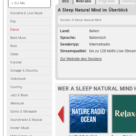
Info
Webradio
Programm
Sendun
DJ-Mix
A Sleep Natural Mind im Überblick
Konzerte & Live-Musik
Sender: A Sleep Natural Mind
Pop
Dance
Land
Italien
Sprache
Italienisch
Black Music
Sendertyp
Internetradio
Rock
Streamqualität
bis zu 128 kbit/s Live-Strea
Oldies
Zur Website des Senders
Künstler
Schlager & Discofox
Volksmusik
Country
WER A SLEEP NATURAL MIND 
Jazz & Blues
Weltmusik
Gothic & Mittelalter
Soundtracks & Musical
Kinder-Musik