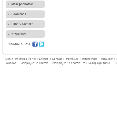
Mein phonostar
Downloads
Hilfe & Kontakt
Newsletter
PHONOSTAR AUF
Dein Internetradio-Portal :
Sitemap
|
Kontakt
|
Impressum
|
Datenschutz
|
Entwickler
|
Windows
|
Radioplayer für Android
|
Radioplayer für Android TV
|
Radioplayer für iOS
|
R