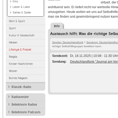
iStock.com
Kino
virtuell, d
Leben & Liebe
wohltuend sein. Er liefert nicht nur wertvolle Hin
umzugehen. Heute wollen wir uns auf Selbsthilfe
Games & Spiele
man sie finden und gewinnbringend nutzen kann
Wort & Sport
Info
Sport
Austausch hilft: Was die richtige Selb
Kultur & Gesellschaft
Medien
Sender: Deutschlandfunk
>
Sendung: Deutschlandfunk
richtige Selbsthilfegruppe bewirken kann
Lifestyle & Freizeit
Sendezeit
Di, 18.11.2025 | 10:08 - 11:30 Uhr
Religiös
Sendung
Deutschlandfunk "Journal am Vor
Kinder-Nachrichten
Wissen
Buntes Magazin
Klassik-Radio
Radiosender
Beliebteste Radios
Beliebteste Podcasts