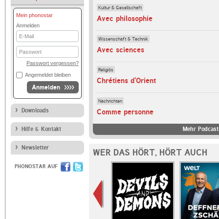
Kultur & Gesellschaft
Mein phonostar
Avec philosophie
Anmelden
E-
Wissenschaft & Technik
Mail
Avec sciences
Passwort
Passwort vergessen?
Religiös
Angemeldet bleiben
Chrétiens d'Orient
Anmelden
Nachrichten
Downloads
Comme personne
Hilfe & Kontakt
Mehr Podcast
Newsletter
WER DAS HÖRT, HÖRT AUCH
PHONOSTAR AUF