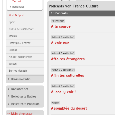
Technik
Podcasts von France Culture
Regionales
10 Podcasts
Wort & Sport
Nachrichten
Sport
A la source
Kultur & Gesellschaft
Medien
Kultur & Gesellschaft
A voix nue
Lifestyle & Freizeit
Religiös
Kultur & Gesellschaft
Kinder-Nachrichten
Affaires étrangères
Wissen
Kultur & Gesellschaft
Buntes Magazin
Affinités culturelles
Klassik-Radio
Kultur & Gesellschaft
Radiosender
Allons-y voir !
Beliebteste Radios
Religiös
Beliebteste Podcasts
Assemblée du desert
Mein phonostar