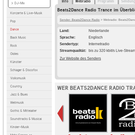
Info
Webradio
Programm
Sendun
DJ-Mix
Beats2Dance Radio Trance im Überbli
Konzerte & Live-Musik
Sender: Beats2Dance Radio
> Webradio: Beats2Danc
Pop
Dance
Land
Niederlande
Sprache
Englisch
Black Music
Sendertyp
Internetradio
Rock
Streamqualität
bis zu 320 kbit/s Live-Strea
Oldies
Zur Website des Senders
Künstler
Schlager & Discofox
Volksmusik
Country
WER BEATS2DANCE RADIO TR
Jazz & Blues
Weltmusik
Gothic & Mittelalter
Soundtracks & Musical
Kinder-Musik