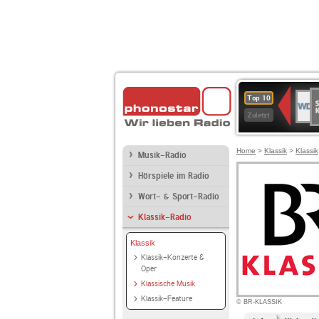
S
WDR
Top 10
Ku
2
Zuletzt
Home
>
Klassik
>
Klassik
Musik-Radio
Hörspiele im Radio
Wort- & Sport-Radio
Klassik-Radio
Klassik
Klassik-Konzerte &
Oper
Klassische Musik
Klassik-Feature
© BR-KLASSIK