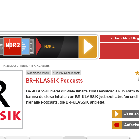
Anmelden / Reg
NDR
WR
Deutschlandfunk
SWR3
WDR
BR-
Deutschlandfunk
ANTENNE
80er
2
NDR 2
ltur
4
KLASSIK
Kultur
BAYERN
90er
OLDIE
ANTENNE
>
Klassische Musik
> BR-KLASSIK
Klassische Musik
Kultur & Gesellschaft
BR-KLASSIK Podcasts
BR-KLASSIK bietet dir viele Inhalte zum Download an. In Form 
kannst du diese Inhalte von BR-KLASSIK jederzeit abrufen und 
hier alle Podcasts, die BR-KLASSIK anbietet.
Jetzt a
Aufneh