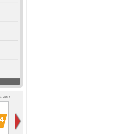
1
von
5