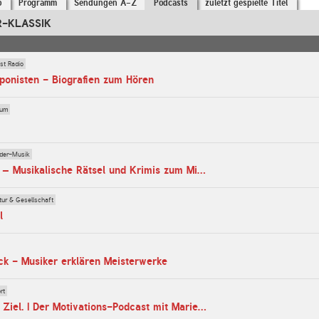
o
Programm
Sendungen A-Z
Podcasts
zuletzt gespielte Titel
BR-KLASSIK
ist Radio
onisten - Biografien zum Hören
bum
der-Musik
Das Geheimnis – Musikalische Rätsel und Krimis zum Mitraten
tur & Gesellschaft
l
ck - Musiker erklären Meisterwerke
rt
Dein Weg. Dein Ziel. | Der Motivations-Podcast mit Marie Jacquot und Miriam Welte