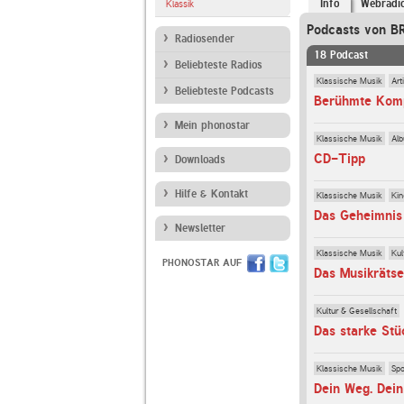
Info
Webradi
Klassik
Podcasts von 
Radiosender
18 Podcast
Beliebteste Radios
Klassische Musik
Art
Beliebteste Podcasts
Berühmte Komp
Mein phonostar
Klassische Musik
Al
CD-Tipp
Downloads
Hilfe & Kontakt
Klassische Musik
Kin
Newsletter
Klassische Musik
Kul
PHONOSTAR AUF
Das Musikrätse
Kultur & Gesellschaft
Das starke Stü
Klassische Musik
Spo