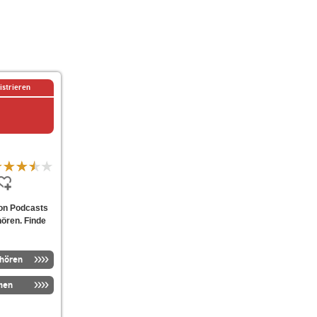
istrieren
von Podcasts
hören. Finde
nhören
men