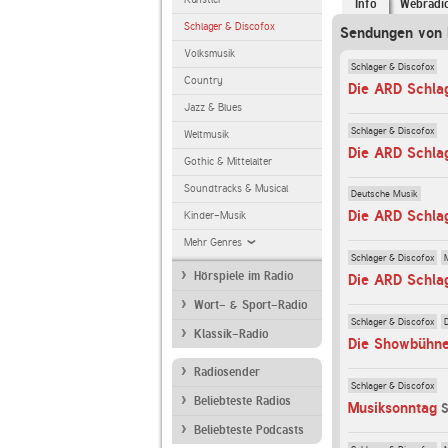
Info
Webradi
Schlager & Discofox
Sendungen von 
Volksmusik
Schlager & Discofox
Country
Die ARD Schla
Jazz & Blues
Schlager & Discofox
Weltmusik
Die ARD Schla
Gothic & Mittelalter
Soundtracks & Musical
Deutsche Musik
Die ARD Schla
Kinder-Musik
Mehr Genres
Schlager & Discofox
Hörspiele im Radio
Die ARD Schla
Wort- & Sport-Radio
Schlager & Discofox
Klassik-Radio
Die Showbühn
Radiosender
Schlager & Discofox
Beliebteste Radios
Musiksonntag
S
Beliebteste Podcasts