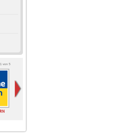
1
von
5
RN
SWR3
Bayern 1
WDR 4