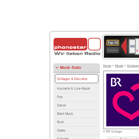
B
WDR
Top 10
K
4
Zuletzt
Home
>
Musik
>
Schlage
Musik-Radio
Schlager & Discofox
Konzerte & Live-Musik
Pop
Dance
Black Music
Rock
Oldies
© BR Schlager
Künstler