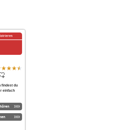
istrieren
 findest du
r einfach
nhören
men