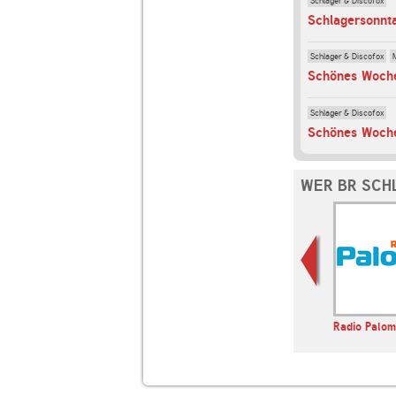
Schlagersonnt
Schlager & Discofox
Schönes Woch
Schlager & Discofox
Schönes Woch
WER BR SCH
ASSIK
Bayern 3
Absolut Radio Absolut
Radio Palo
Bella