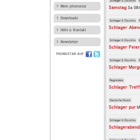
Schlager & Discofox
Mein phonostar
Samstag
Sa 08:
Downloads
Schlager & Discofox
Schlager Aben
Hilfe & Kontakt
Schlager & Discofox
Newsletter
Schlager Feie
PHONOSTAR AUF
Schlager & Discofox
Schlager Morg
Regionales
Schlager Treff
Deutsche Musik
Schlager pur
M
Schlager & Discofox
Schlagerabend
Schlager & Discofox