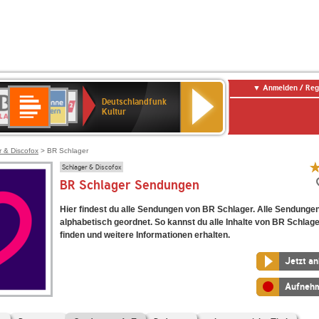
Anmelden / Reg
Deutschlandfunk
R-
ANTENNE
Deutschlandfunk
80er
SWR3
NDR
WDR
SWR
Deutschlandfunk
Kultur
LASSIK
BAYERN
90er
2
2
Kultur
Kultur
OLDIE
ANTENNE
r & Discofox
> BR Schlager
Schlager & Discofox
BR Schlager Sendungen
Hier findest du alle Sendungen von BR Schlager. Alle Sendungen
alphabetisch geordnet. So kannst du alle Inhalte von BR Schlage
finden und weitere Informationen erhalten.
Jetzt a
Aufneh