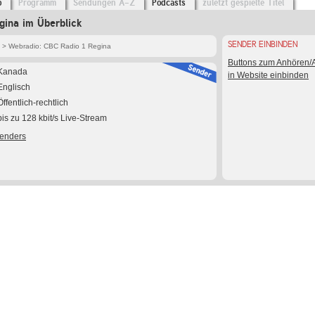
o
Programm
Sendungen A-Z
Podcasts
zuletzt gespielte Titel
gina im Überblick
SENDER EINBINDEN
> Webradio: CBC Radio 1 Regina
Buttons zum Anhören
Kanada
in Website einbinden
Englisch
Öffentlich-rechtlich
bis zu 128 kbit/s Live-Stream
Senders