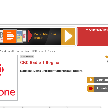
Anmelden / Reg
Deutschlandfunk
R-
ANTENNE
Deutschlandfunk
80er
SWR3
NDR
WDR
SWR
Deutschlandfunk
Kultur
LASSIK
BAYERN
90er
2
2
Kultur
Kultur
OLDIE
ANTENNE
ort & Sport
>
Nachrichten
> CBC Radio 1 Regina
Nachrichten
CBC Radio 1 Regina
Kanadas News und Informationen aus Regina.
Jetzt a
Aufneh