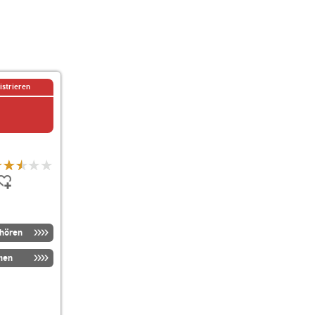
istrieren
nhören
men