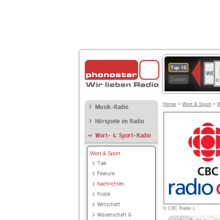
B
WDR
Top 10
K
4
Zuletzt
Home
>
Wort & Sport
>
W
Musik-Radio
Hörspiele im Radio
Wort- & Sport-Radio
Wort & Sport
Talk
Feature
Nachrichten
Politik
Wirtschaft
© CBC Radio 1
Wissenschaft &