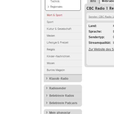
Info
Webradi
Technik
Regionales
CBC Radio 1 Re
Wort & Sport
Sender: CBC Radio 1
Sport
Land
Kultur & Gesellschaft
Sprache
Medien
Sendertyp
Lifestyle & Freizeit
Streamqualität
Zur Website des 
Religiös
Kinder-Nachrichten
Wissen
Buntes Magazin
Klassik-Radio
Radiosender
Beliebteste Radios
Beliebteste Podcasts
Mein phonostar