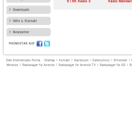
ger
RTHK Radio 2
RTHK Radio 5
Radio Mandar
Downloads
Hilfe & Kontakt
Newsletter
PHONOSTAR AUF
Dein Internetradio-Portal :
Sitemap
|
Kontakt
|
Impressum
|
Datenschutz
|
Entwickler
|
Windows
|
Radioplayer für Android
|
Radioplayer für Android TV
|
Radioplayer für iOS
|
R