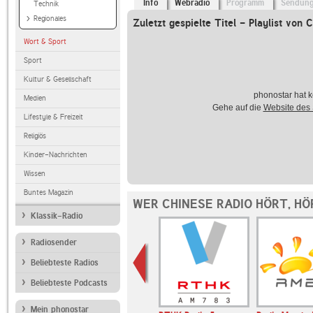
Info
Webradio
Programm
Sendun
Technik
Regionales
Zuletzt gespielte Titel - Playlist von 
Wort & Sport
Sport
Kultur & Gesellschaft
phonostar hat k
Medien
Gehe auf die
Website des
Lifestyle & Freizeit
Religiös
Kinder-Nachrichten
Wissen
Buntes Magazin
WER CHINESE RADIO HÖRT, H
Klassik-Radio
Radiosender
Beliebteste Radios
Beliebteste Podcasts
Mein phonostar