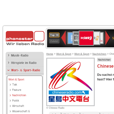
SWR3
80er
WDR
Deutschlandfunk
NDR
BR-
SWR
Top 10
90er
4
2
KLASSIK
Kultur
Zuletzt
OLDIE
ANTENNE
Home
>
Wort & Sport
>
Wort & Sport
>
Nachrichten
> Chi
Musik-Radio
Nachrichten
Hörspiele im Radio
Chinese 
Wort- & Sport-Radio
Du suchst 
hast? Hier f
Wort & Sport
Talk
Feature
Nachrichten
Politik
Wirtschaft
© Chinese Radio
Wissenschaft &