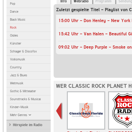
Info
Webradio
Programm
Sendun
Pop
Zuletzt gespielte Titel - Playlist von 
Dance
Black Music
15:00 Uhr - Don Henley - New York 
Rock
15:42 Uhr - Van Halen - Beautiful Gi
Oldies
Künstler
09:02 Uhr - Deep Purple - Smoke on
Schlager & Discofox
Volksmusik
Country
Jazz & Blues
Weltmusik
WER CLASSIC ROCK PLANET H
Gothic & Mittelalter
Soundtracks & Musical
Kinder-Musik
Mehr Genres
Hörspiele im Radio