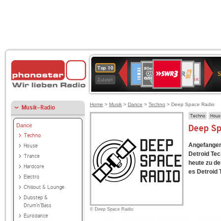
SWR3
80er
WDR
Deutschlandfunk
NDR
BR-
SWR
Top 10
90er
4
2
KLASSIK
Kultur
Zuletzt
OLDIE
ANTENNE
Home
>
Musik
>
Dance
>
Techno
> Deep Space Radio
Musik-Radio
Techno
Hous
Dance
Deep Sp
Techno
Angefangen 
House
Detroid Tec
Trance
heute zu de
Hardcore
es Detroid 
Electro
Chillout & Lounge
Dubstep &
Drum'n'Bass
© Deep Space Radio
Eurodance