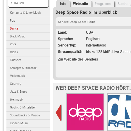
DJ-Mix
Info
Webradio
Programm
Sendun
Deep Space Radio im Überblick
Konzerte & Live-Musik
Pop
Sender: Deep Space Radio
Dance
Land
USA
Black Music
Sprache
Englisch
Rock
Sendertyp
Internetradio
Streamqualität
bis zu 128 kbit/s Live-Strea
Oldies
Zur Website des Senders
Künstler
Schlager & Discofox
Volksmusik
Country
WER DEEP SPACE RADIO HÖRT
Jazz & Blues
Weltmusik
Gothic & Mittelalter
Soundtracks & Musical
Kinder-Musik