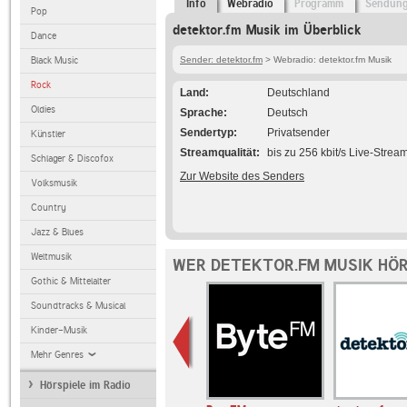
Info
Webradio
Programm
Sendun
Pop
detektor.fm Musik im Überblick
Dance
Black Music
Sender: detektor.fm
> Webradio: detektor.fm Musik
Rock
Land
Deutschland
Oldies
Sprache
Deutsch
Sendertyp
Privatsender
Künstler
Streamqualität
bis zu 256 kbit/s Live-Strea
Schlager & Discofox
Zur Website des Senders
Volksmusik
Country
Jazz & Blues
Weltmusik
WER DETEKTOR.FM MUSIK HÖR
Gothic & Mittelalter
Soundtracks & Musical
Kinder-Musik
Mehr Genres
Hörspiele im Radio