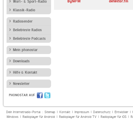
edersachsen
ROCK ANTENNE
ByteFM
detektor.fm
Wort- & Sport-Radio
Klassik-Radio
Radiosender
Beliebteste Radios
Beliebteste Podcasts
Mein phonostar
Downloads
Hilfe & Kontakt
Newsletter
PHONOSTAR AUF
Dein Internetradio-Portal :
Sitemap
|
Kontakt
|
Impressum
|
Datenschutz
|
Entwickler
|
Windows
|
Radioplayer für Android
|
Radioplayer für Android TV
|
Radioplayer für iOS
|
R