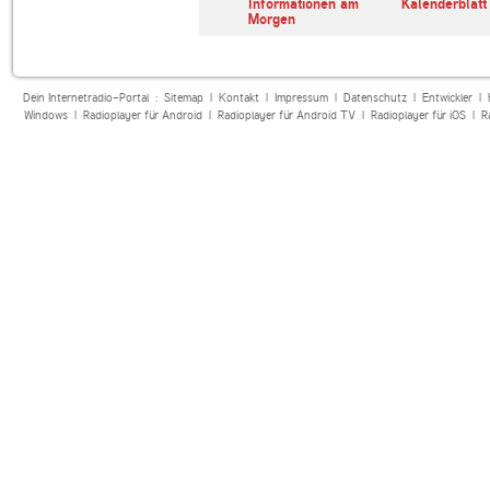
erl
ARD Radiofestival:
Informationen am
Kalenderblatt
Jazz
Morgen
Dein Internetradio-Portal :
Sitemap
|
Kontakt
|
Impressum
|
Datenschutz
|
Entwickler
|
Windows
|
Radioplayer für Android
|
Radioplayer für Android TV
|
Radioplayer für iOS
|
R