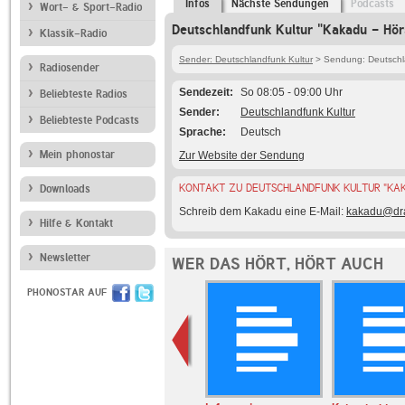
Infos
Nächste Sendungen
Podcasts
Wort- & Sport-Radio
Deutschlandfunk Kultur "Kakadu - Hörs
Klassik-Radio
Sender: Deutschlandfunk Kultur
> Sendung: Deutschlan
Radiosender
Sendezeit
So 08:05 - 09:00 Uhr
Beliebteste Radios
Sender
Deutschlandfunk Kultur
Beliebteste Podcasts
Sprache
Deutsch
Mein phonostar
Zur Website der Sendung
KONTAKT ZU DEUTSCHLANDFUNK KULTUR "KAKA
Downloads
Schreib dem Kakadu eine E-Mail:
kakadu@dra
Hilfe & Kontakt
Newsletter
WER DAS HÖRT, HÖRT AUCH
PHONOSTAR AUF