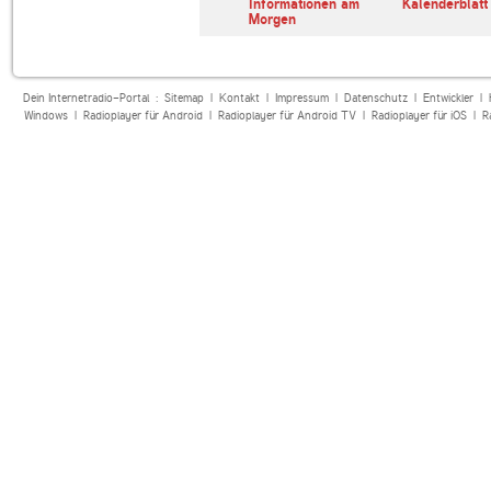
erl
ARD Radiofestival:
Informationen am
Kalenderblatt
Jazz
Morgen
Dein Internetradio-Portal :
Sitemap
|
Kontakt
|
Impressum
|
Datenschutz
|
Entwickler
|
Windows
|
Radioplayer für Android
|
Radioplayer für Android TV
|
Radioplayer für iOS
|
R