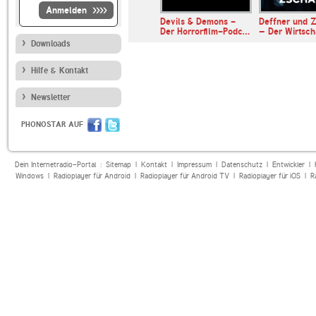
Anmelden
Universalis
Devils & Demons -
Deffner und Z
Der Horrorfilm-Podc…
– Der Wirtsc
Downloads
Hilfe & Kontakt
Newsletter
PHONOSTAR AUF
Dein Internetradio-Portal :
Sitemap
|
Kontakt
|
Impressum
|
Datenschutz
|
Entwickler
|
Windows
|
Radioplayer für Android
|
Radioplayer für Android TV
|
Radioplayer für iOS
|
R