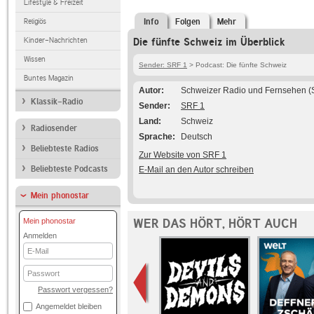
Lifestyle & Freizeit
Religiös
Info
Folgen
Mehr
Kinder-Nachrichten
Die fünfte Schweiz im Überblick
Wissen
Sender: SRF 1
> Podcast: Die fünfte Schweiz
Buntes Magazin
Autor
Schweizer Radio und Fernsehen (
Klassik-Radio
Sender
SRF 1
Land
Schweiz
Radiosender
Sprache
Deutsch
Beliebteste Radios
Zur Website von SRF 1
Beliebteste Podcasts
E-Mail an den Autor schreiben
Mein phonostar
WER DAS HÖRT, HÖRT AUCH
Mein phonostar
Anmelden
E-
Mail
Passwort
Passwort vergessen?
Angemeldet bleiben