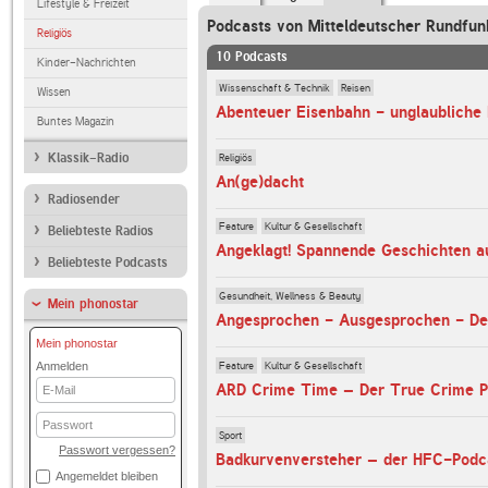
Lifestyle & Freizeit
Podcasts von Mitteldeutscher Rundfun
Religiös
10 Podcasts
Kinder-Nachrichten
Wissenschaft & Technik
Reisen
Wissen
Buntes Magazin
Religiös
Klassik-Radio
An(ge)dacht
Radiosender
Feature
Kultur & Gesellschaft
Beliebteste Radios
Angeklagt! Spannende Geschichten a
Beliebteste Podcasts
Gesundheit, Wellness & Beauty
Mein phonostar
Angesprochen - Ausgesprochen - De
Mein phonostar
Feature
Kultur & Gesellschaft
Anmelden
E-
ARD Crime Time – Der True Crime P
Mail
Passwort
Sport
Passwort vergessen?
Badkurvenversteher – der HFC-Podc
Angemeldet bleiben