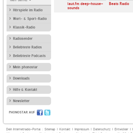
Mehr Genres
BassDrive
laut.fm deep-house-
Beats Radio
sounds
Hörspiele im Radio
Wort- & Sport-Radio
Klassik-Radio
Radiosender
Beliebteste Radios
Beliebteste Podcasts
Mein phonostar
Downloads
Hilfe & Kontakt
Newsletter
PHONOSTAR AUF
Dein Internetradio-Portal :
Sitemap
|
Kontakt
|
Impressum
|
Datenschutz
|
Entwickler
|