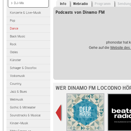
DJ-Mix
Info
Webradio
Programm
Sendun
Podcasts von Dinamo FM
Konzerte & Live-Musik
Pop
Dance
Black Music
phonostar hat k
Rock
Gehe auf die
Website des
Oldies
Künstler
Schlager & Discofox
Volksmusik
Country
WER DINAMO FM LOCODNO HÖ
Jazz & Blues
Weltmusik
Gothic & Mittelalter
Soundtracks & Musical
Kinder-Musik