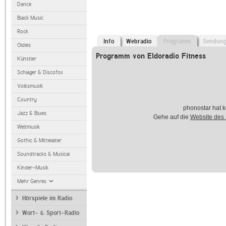
Dance
Black Music
Rock
Info
Webradio
Programm
Sendun
Oldies
Programm von Eldoradio Fitness
Künstler
Schlager & Discofox
Volksmusik
Country
phonostar hat k
Jazz & Blues
Gehe auf die
Website des
Weltmusik
Gothic & Mittelalter
Soundtracks & Musical
Kinder-Musik
Mehr Genres
Hörspiele im Radio
Wort- & Sport-Radio