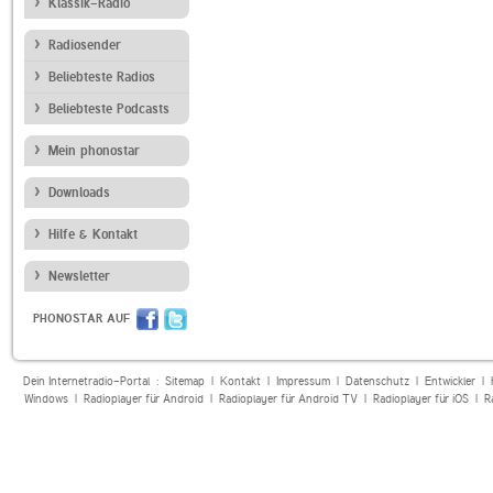
Klassik-Radio
Radiosender
Beliebteste Radios
Beliebteste Podcasts
Mein phonostar
Downloads
Hilfe & Kontakt
Newsletter
PHONOSTAR AUF
Dein Internetradio-Portal :
Sitemap
|
Kontakt
|
Impressum
|
Datenschutz
|
Entwickler
|
Windows
|
Radioplayer für Android
|
Radioplayer für Android TV
|
Radioplayer für iOS
|
R