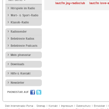
Mehr Genres
E 107.7
1LIVE
laut.fm joy-radioclub
laut.fm love-
Hörspiele im Radio
Wort- & Sport-Radio
Klassik-Radio
Radiosender
Beliebteste Radios
Beliebteste Podcasts
Mein phonostar
Downloads
Hilfe & Kontakt
Newsletter
PHONOSTAR AUF
Dein Internetradio-Portal :
Sitemap
|
Kontakt
|
Impressum
|
Datenschutz
|
Entwickler
|