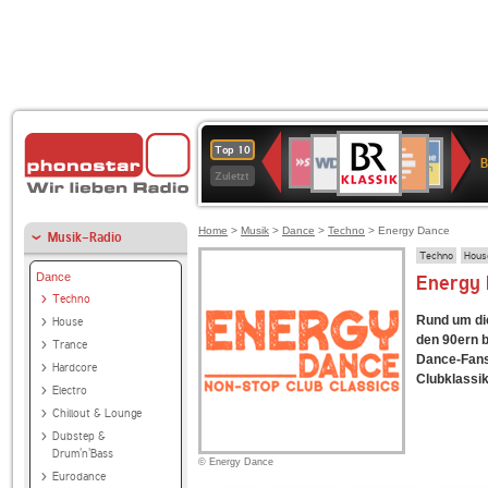
BR-
WDR
Deutschlandfunk
SWR3
Deutschlandfunk
80er
NDR
ANTENNE
SWR
Top 10
KLASSIK
B
4
Kultur
90er
2
BAYERN
Kultur
Zuletzt
OLDIE
ANTENNE
Home
>
Musik
>
Dance
>
Techno
> Energy Dance
Musik-Radio
Techno
Hous
Dance
Energy 
Techno
Rund um die
House
den 90ern b
Trance
Dance-Fans 
Hardcore
Clubklassik
Electro
Chillout & Lounge
Dubstep &
Drum'n'Bass
© Energy Dance
Eurodance