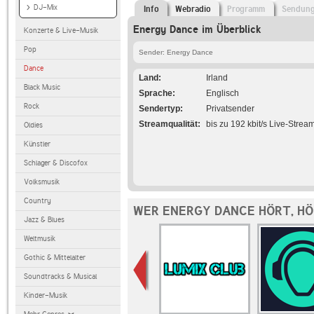
DJ-Mix
Info
Webradio
Programm
Sendun
Energy Dance im Überblick
Konzerte & Live-Musik
Pop
Sender: Energy Dance
Dance
Land
Irland
Black Music
Sprache
Englisch
Rock
Sendertyp
Privatsender
Streamqualität
bis zu 192 kbit/s Live-Strea
Oldies
Künstler
Schlager & Discofox
Volksmusik
Country
WER ENERGY DANCE HÖRT, H
Jazz & Blues
Weltmusik
Gothic & Mittelalter
Soundtracks & Musical
Kinder-Musik