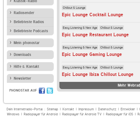
Klassik-Radio
Chillout & Lounge
Radiosender
Epic Lounge Cocktail Lounge
Beliebteste Radios
Easy Listening & New Age
Chillout & Lounge
Beliebteste Podcasts
Epic Lounge Restaurant Lounge
Mein phonostar
Easy Listening & New Age
Chillout & Lounge
Epic Lounge Gaming Lounge
Downloads
Hilfe & Kontakt
Easy Listening & New Age
Chillout & Lounge
Epic Lounge Ibiza Chillout Lounge
Newsletter
Mehr Webrad
PHONOSTAR AUF
Dein Internetradio-Portal :
Sitemap
|
Kontakt
|
Impressum
|
Datenschutz
|
Entwickler
|
Windows
|
Radioplayer für Android
|
Radioplayer für Android TV
|
Radioplayer für iOS
|
R