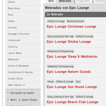
Info
Webradio
Programm
Sendun
Dance
Webradios von Epic Lounge
Black Music
26 Webradio
Rock
Chillout & Lounge
Weihnachtsmusik
Oldies
Epic Lounge Christmas Lounge
Künstler
Schlager & Discofox
Easy Listening & New Age
Chillout & Lounge
Volksmusik
Epic Lounge Shisha Lounge
Country
Meditation & Entspannung
Jazz & Blues
Epic Lounge Sleep & Meditation
Weltmusik
Gothic & Mittelalter
Meditation & Entspannung
Epic Lounge Nature Sounds
Soundtracks & Musical
Kinder-Musik
House
Chillout & Lounge
Jazz
Mehr Genres
Epic Lounge Sax House Lounge
Hörspiele im Radio
Easy Listening & New Age
Chillout & Lounge
Wort- & Sport-Radio
Epic Lounge Beach Club Lounge