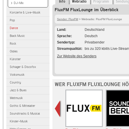
Info
Webradio
Programm
Sendun
DJ-Mix
FluxFM FluxLounge im Überblick
Konzerte & Live-Musik
Sender: FluxFM
> Webradio: FluxFM FluxLounge
Pop
Dance
Land
Deutschland
Black Music
Sprache
Deutsch
Sendertyp
Privatsender
Rock
Streamqualität
bis zu 320 kbit/s Live-Strea
Oldies
Zur Website des Senders
Künstler
Schlager & Discofox
Volksmusik
Country
WER FLUXFM FLUXLOUNGE HÖ
Jazz & Blues
Weltmusik
Gothic & Mittelalter
Soundtracks & Musical
Kinder-Musik