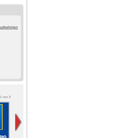
/Aufnehmen
1
von
5