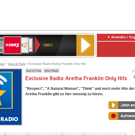
Anmelden / Reg
SWR3
0er
WDR
chlandfunk
NDR
BR-
SWR
SWR3
0er
4
2
KLASSIK
Kultur
LDIE
NTENNE
usic
>
Soul & Funk
> Exclusive Radio Aretha Franklin Only Hits
Soul & Funk
Artist Radio
Exclusive Radio Aretha Franklin Only Hits
"Respect", "A Natural Woman", "Think" und noch mehr Hits der
Aretha Franklin gibt es hier nonstop zu hören.
Jetzt a
Aufneh