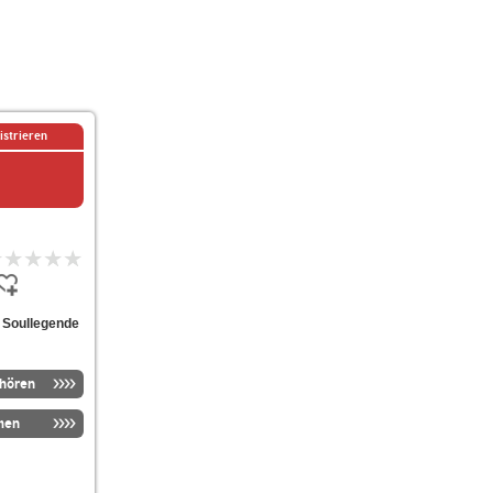
istrieren
 Soullegende
nhören
men