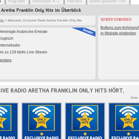
o
Programm
Sendungen A-Z
Podcasts
zuletzt gespielte Titel
 Aretha Franklin Only Hits im Überblick
SENDER EINBINDEN
dio
> Webradio: Exclusive Radio Aretha Franklin Only Hits
Buttons zum Anhören
Vereinigte Arabische Emirate
in Website einbinden
Englisch
Internetradio
bis zu 128 kbit/s Live-Stream
Senders
IVE RADIO ARETHA FRANKLIN ONLY HITS HÖRT,
Seite