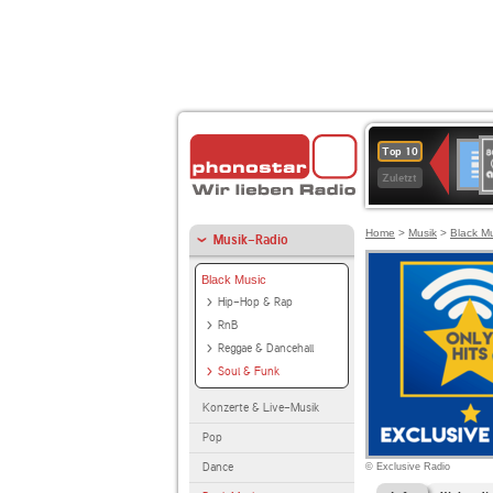
8
Deuts
Top 10
9
Zuletzt
O
A
Home
>
Musik
>
Black M
Musik-Radio
Black Music
Hip-Hop & Rap
RnB
Reggae & Dancehall
Soul & Funk
Konzerte & Live-Musik
Pop
Dance
© Exclusive Radio