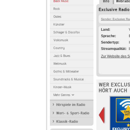
Black Music
Info
Webradi
Rock
Exclusive Radio
Oldies
Sender: Exclusive Ra
Künstler
Land
Schlager & Discofox
Sprache
Volksmusik
Sendertyp
Country
Streamqualität
Jazz & Blues
Zur Website des 
Weltmusik
Gothic & Mittelalter
Soundtracks & Musical
WER EXCLUS
Kinder-Musik
HÖRT AUCH
Mehr Genres
Hörspiele im Radio
Wort- & Sport-Radio
Klassik-Radio