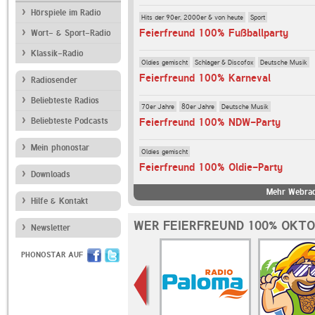
Hörspiele im Radio
Hits der 90er, 2000er & von heute
Sport
Feierfreund 100% Fußballparty
Wort- & Sport-Radio
Klassik-Radio
Oldies gemischt
Schlager & Discofox
Deutsche Musik
Feierfreund 100% Karneval
Radiosender
Beliebteste Radios
70er Jahre
80er Jahre
Deutsche Musik
Beliebteste Podcasts
Feierfreund 100% NDW-Party
Mein phonostar
Oldies gemischt
Feierfreund 100% Oldie-Party
Downloads
Mehr Webrad
Hilfe & Kontakt
WER FEIERFREUND 100% OKTO
Newsletter
PHONOSTAR AUF