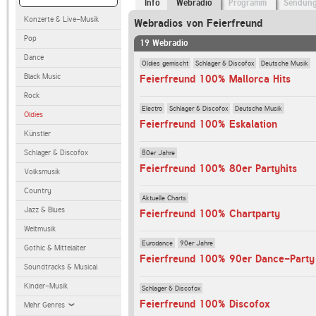
Info
Webradio
Programm
Sendun
Konzerte & Live-Musik
Webradios von Feierfreund
Pop
19 Webradio
Dance
Oldies gemischt
Schlager & Discofox
Deutsche Musik
Black Music
Feierfreund 100% Mallorca Hits
Rock
Electro
Schlager & Discofox
Deutsche Musik
Oldies
Feierfreund 100% Eskalation
Künstler
Schlager & Discofox
80er Jahre
Feierfreund 100% 80er Partyhits
Volksmusik
Country
Aktuelle Charts
Jazz & Blues
Feierfreund 100% Chartparty
Weltmusik
Eurodance
90er Jahre
Gothic & Mittelalter
Feierfreund 100% 90er Dance-Party
Soundtracks & Musical
Kinder-Musik
Schlager & Discofox
Feierfreund 100% Discofox
Mehr Genres