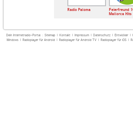
E BAYERN
SWR3
Radio Paloma
Feierfreund 
st Hits
Mallorca Hits
Dein Internetradio-Portal :
Sitemap
|
Kontakt
|
Impressum
|
Datenschutz
|
Entwickler
|
Windows
|
Radioplayer für Android
|
Radioplayer für Android TV
|
Radioplayer für iOS
|
R