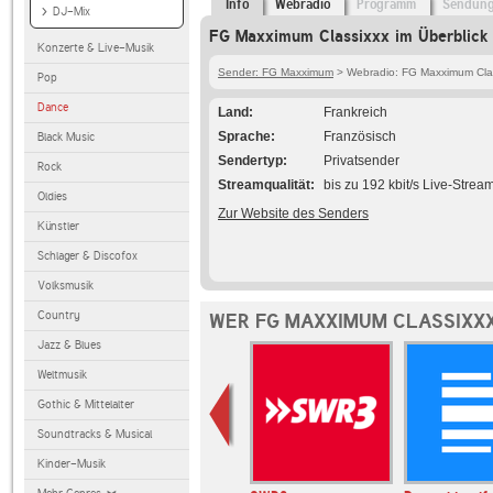
Info
Webradio
Programm
Sendun
DJ-Mix
FG Maxximum Classixxx im Überblick
Konzerte & Live-Musik
Sender: FG Maxximum
> Webradio: FG Maxximum Cla
Pop
Dance
Land
Frankreich
Sprache
Französisch
Black Music
Sendertyp
Privatsender
Rock
Streamqualität
bis zu 192 kbit/s Live-Strea
Oldies
Zur Website des Senders
Künstler
Schlager & Discofox
Volksmusik
Country
WER FG MAXXIMUM CLASSIXXX
Jazz & Blues
Weltmusik
Gothic & Mittelalter
Soundtracks & Musical
Kinder-Musik