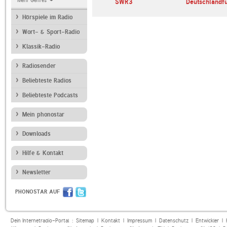
Mehr Genres
SWR3
Deutschlandf
Hörspiele im Radio
Wort- & Sport-Radio
Klassik-Radio
Radiosender
Beliebteste Radios
Beliebteste Podcasts
Mein phonostar
Downloads
Hilfe & Kontakt
Newsletter
PHONOSTAR AUF
Dein Internetradio-Portal :
Sitemap
|
Kontakt
|
Impressum
|
Datenschutz
|
Entwickler
|