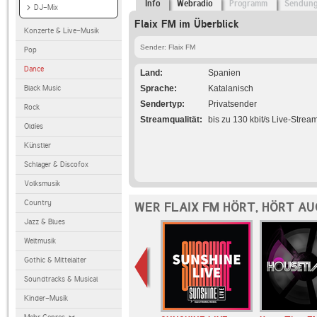
Info
Webradio
Programm
Sendun
DJ-Mix
Flaix FM im Überblick
Konzerte & Live-Musik
Sender: Flaix FM
Pop
Dance
Land
Spanien
Black Music
Sprache
Katalanisch
Sendertyp
Privatsender
Rock
Streamqualität
bis zu 130 kbit/s Live-Strea
Oldies
Künstler
Schlager & Discofox
Volksmusik
Country
WER FLAIX FM HÖRT, HÖRT A
Jazz & Blues
Weltmusik
Gothic & Mittelalter
Soundtracks & Musical
Kinder-Musik