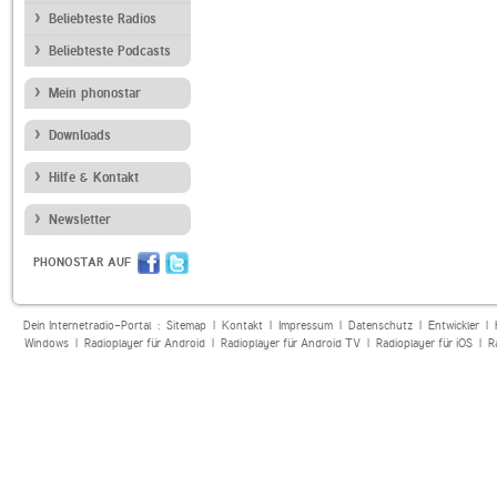
Beliebteste Radios
Beliebteste Podcasts
Mein phonostar
Downloads
Hilfe & Kontakt
Newsletter
PHONOSTAR AUF
Dein Internetradio-Portal :
Sitemap
|
Kontakt
|
Impressum
|
Datenschutz
|
Entwickler
|
Windows
|
Radioplayer für Android
|
Radioplayer für Android TV
|
Radioplayer für iOS
|
R