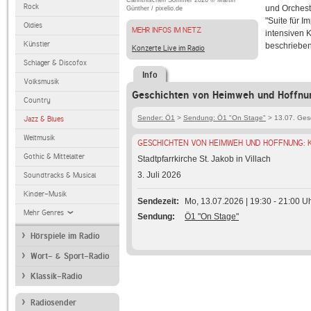
Carinthischen Sommer 2026 © Martin
Rock
und Orcheste
Günther / pixelio.de
"Suite für 
Oldies
MEHR INFOS IM NETZ
intensiven 
Künstler
beschrieben
Konzerte Live im Radio
Schlager & Discofox
Info
Volksmusik
Geschichten von Heimweh und Hoffnun
Country
Sender: Ö1
>
Sendung: Ö1 "On Stage"
> 13.07. Ges
Jazz & Blues
Weltmusik
GESCHICHTEN VON HEIMWEH UND HOFFNUNG: 
Gothic & Mittelalter
Stadtpfarrkirche St. Jakob in Villach
3. Juli 2026
Soundtracks & Musical
Kinder-Musik
Sendezeit
Mo, 13.07.2026 | 19:30 - 21:00 U
Mehr Genres
Sendung
Ö1 "On Stage"
Hörspiele im Radio
Wort- & Sport-Radio
Klassik-Radio
Radiosender