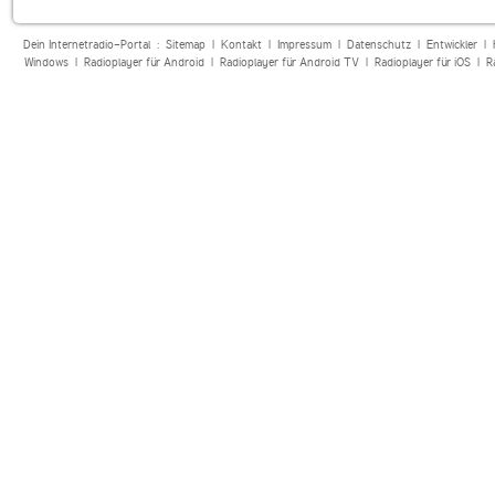
Dein Internetradio-Portal :
Sitemap
|
Kontakt
|
Impressum
|
Datenschutz
|
Entwickler
|
Windows
|
Radioplayer für Android
|
Radioplayer für Android TV
|
Radioplayer für iOS
|
R