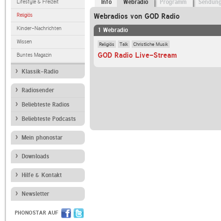
Lifestyle & Freizeit
Info
Webradio
Programm
Sendun
Religiös
Webradios von GOD Radio
Kinder-Nachrichten
1 Webradio
Wissen
Religiös
Talk
Christliche Musik
GOD Radio Live-Stream
Buntes Magazin
Klassik-Radio
Radiosender
Beliebteste Radios
Beliebteste Podcasts
Mein phonostar
Downloads
Hilfe & Kontakt
Newsletter
PHONOSTAR AUF