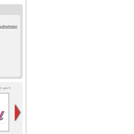
/Aufnehmen
1
von
5