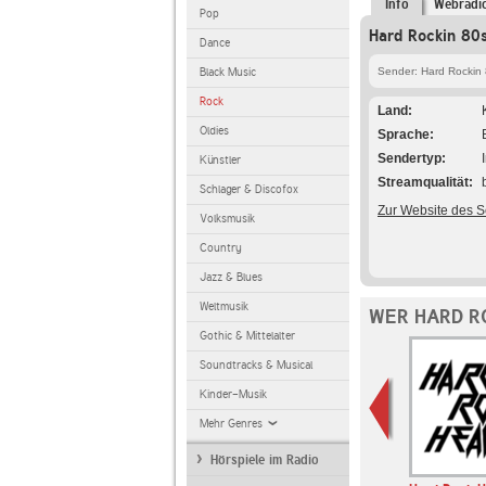
Info
Webradi
Pop
Hard Rockin 80
Dance
Black Music
Sender: Hard Rockin
Rock
Land
Oldies
Sprache
Sendertyp
Künstler
Streamqualität
Schlager & Discofox
Zur Website des 
Volksmusik
Country
Jazz & Blues
Weltmusik
WER HARD R
Gothic & Mittelalter
Soundtracks & Musical
Kinder-Musik
Mehr Genres
Hörspiele im Radio