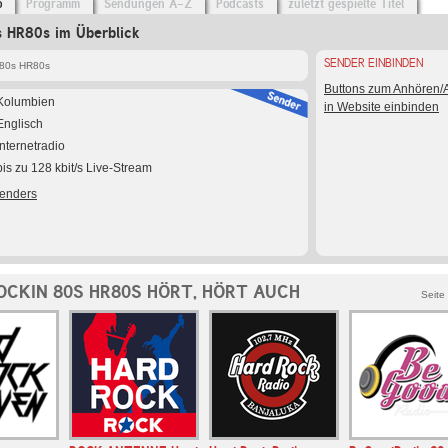
o
Programm
Sendungen A-Z
Podcasts
zuletzt gespielte Titel
s HR80s im Überblick
SENDER EINBINDEN
 80s HR80s
Buttons zum Anhören
Kolumbien
in Website einbinden
Englisch
Internetradio
bis zu 128 kbit/s Live-Stream
Senders
OCKIN 80S HR80S HÖRT, HÖRT AUCH
Seite