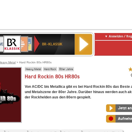
Anmelden / Reg
BR-
DR
Deutschlandfunk
3
Deutschlandfunk
80er
NDR
ANTENNE
SWR
KLASSIK
BR-KLASSIK
Kultur
90er
2
BAYERN
Kultur
OLDIE
ANTENNE
Heavy Metal
> Hard Rockin 80s HR80s
Heavy Metal
Hard Rock
80er Jahre
Hard Rockin 80s HR80s
Von AC/DC bis Metallica gibt es bei Hard Rockin 80s das Beste 
und Metalszene der 80er Jahre. Darüber hinaus werden auch aktu
der Rockhelden aus den 80ern gespielt.
Jetzt a
Aufneh