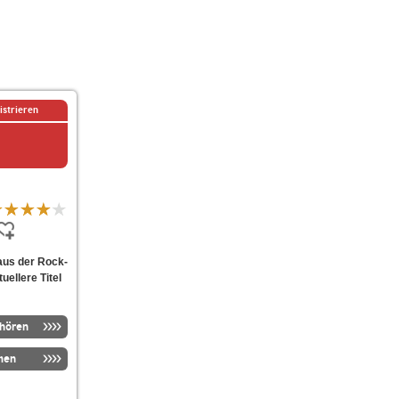
istrieren
aus der Rock-
ellere Titel
nhören
men