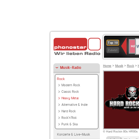
W
SWR
Top 10
4
Zuletzt
Home
>
Musik
>
Rock
>
Musik-Radio
Rock
Modern Rock
Classic Rock
Heavy Metal
Alternative & Indie
Hard Rock
Rock'n'Roll
Punk & Ska
© Hard Rockin 80s HR80s
Konzerte & Live-Musik