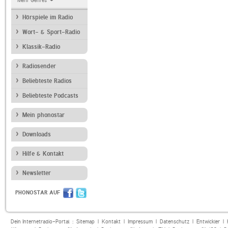
Mehr Genres
Hörspiele im Radio
Wort- & Sport-Radio
Klassik-Radio
Radiosender
Beliebteste Radios
Beliebteste Podcasts
Mein phonostar
Downloads
Hilfe & Kontakt
Newsletter
PHONOSTAR AUF
Dein Internetradio-Portal :
Sitemap
|
Kontakt
|
Impressum
|
Datenschutz
|
Entwickler
|