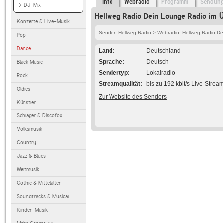
Info
Webradio
Programm
Sendun
DJ-Mix
Hellweg Radio Dein Lounge Radio im Ü
Konzerte & Live-Musik
Sender: Hellweg Radio
> Webradio: Hellweg Radio De
Pop
Dance
Land
Deutschland
Sprache
Deutsch
Black Music
Sendertyp
Lokalradio
Rock
Streamqualität
bis zu 192 kbit/s Live-Strea
Oldies
Zur Website des Senders
Künstler
Schlager & Discofox
Volksmusik
Country
Jazz & Blues
Weltmusik
Gothic & Mittelalter
Soundtracks & Musical
Kinder-Musik