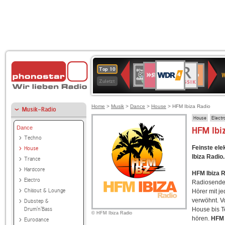
WDR
SWR3
BR-
80er
Deutschlandfunk
NDR
Deutschlandfun
SWR
Top 10
4
W
KLASSIK
90er
2
Kultur
Kultur
Zuletzt
OLDIE
ANTENNE
Home
>
Musik
>
Dance
>
House
> HFM Ibiza Radio
Musik-Radio
House
Electr
Dance
HFM Ibi
Techno
Feinste ele
House
Ibiza Radio.
Trance
Hardcore
HFM Ibiza 
Electro
Radiosender
Chillout & Lounge
Hörer mit j
verwöhnt. V
Dubstep &
Drum'n'Bass
House bis Te
© HFM Ibiza Radio
hören.
HFM 
Eurodance