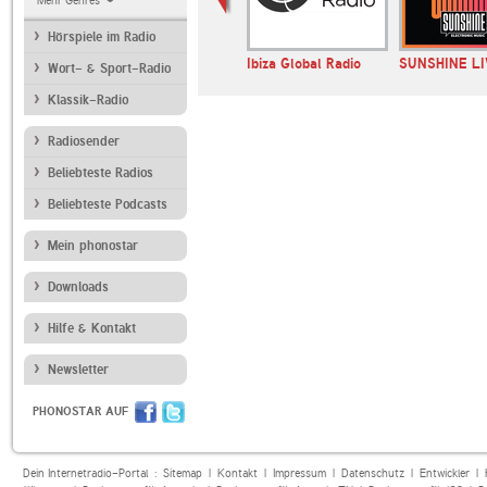
Mehr Genres
Hörspiele im Radio
OB!
ANTENNE BAYERN
Ibiza Global Radio
SUNSHINE LI
Wort- & Sport-Radio
Klassik-Radio
Radiosender
Beliebteste Radios
Beliebteste Podcasts
Mein phonostar
Downloads
Hilfe & Kontakt
Newsletter
PHONOSTAR AUF
Dein Internetradio-Portal :
Sitemap
|
Kontakt
|
Impressum
|
Datenschutz
|
Entwickler
|