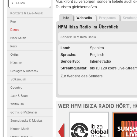
Musikfront zu versorgen, sondern lieferte auch 
DJ-Mix
Touristen gleichermaßen.
Konzerte & Live-Musik
Info
Webradio
Programm
Sendun
Pop
HFM Ibiza Radio im Überblick
Dance
Sender: HFM Ibiza Radio
Black Music
Rock
Land
Spanien
Oldies
Sprache
Englisch
Sendertyp
Internetradio
Künstler
Streamqualität
bis zu 128 kbit/s Live-Strea
Schlager & Discofox
Zur Website des Senders
Volksmusik
Country
Jazz & Blues
Weltmusik
WER HFM IBIZA RADIO HÖRT, 
Gothic & Mittelalter
Soundtracks & Musical
Kinder-Musik